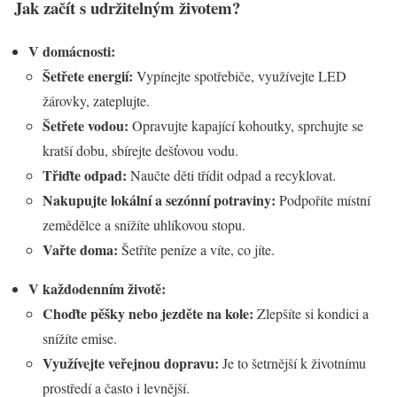
Jak začít s udržitelným životem?
V domácnosti:
Šetřete energií:
Vypínejte spotřebiče, využívejte LED
žárovky, zateplujte.
Šetřete vodou:
Opravujte kapající kohoutky, sprchujte se
kratší dobu, sbírejte dešťovou vodu.
Třiďte odpad:
Naučte děti třídit odpad a recyklovat.
Nakupujte lokální a sezónní potraviny:
Podpoříte místní
zemědělce a snížíte uhlíkovou stopu.
Vařte doma:
Šetříte peníze a víte, co jíte.
V každodenním životě:
Choďte pěšky nebo jezděte na kole:
Zlepšíte si kondici a
snížíte emise.
Využívejte veřejnou dopravu:
Je to šetrnější k životnímu
prostředí a často i levnější.