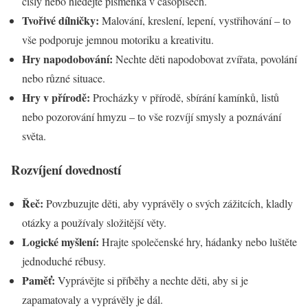
čísly nebo hledejte písmenka v časopisech.
Tvořivé dílničky:
Malování, kreslení, lepení, vystřihování – to
vše podporuje jemnou motoriku a kreativitu.
Hry napodobování:
Nechte děti napodobovat zvířata, povolání
nebo různé situace.
Hry v přírodě:
Procházky v přírodě, sbírání kamínků, listů
nebo pozorování hmyzu – to vše rozvíjí smysly a poznávání
světa.
Rozvíjení dovedností
Řeč:
Povzbuzujte děti, aby vyprávěly o svých zážitcích, kladly
otázky a používaly složitější věty.
Logické myšlení:
Hrajte společenské hry, hádanky nebo luštěte
jednoduché rébusy.
Paměť:
Vyprávějte si příběhy a nechte děti, aby si je
zapamatovaly a vyprávěly je dál.