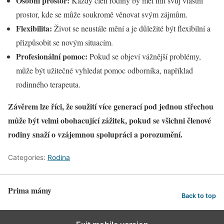
Osobní prostor:
Každý člen rodiny by měl mít svůj vlastní
prostor, kde se může soukromě věnovat svým zájmům.
Flexibilita:
Život se neustále mění a je důležité být flexibilní a
přizpůsobit se novým situacím.
Profesionální pomoc:
Pokud se objeví vážnější problémy,
může být užitečné vyhledat pomoc odborníka, například
rodinného terapeuta.
Závěrem lze říci, že soužití více generací pod jednou střechou
může být velmi obohacující zážitek, pokud se všichni členové
rodiny snaží o vzájemnou spolupráci a porozumění.
Categories:
Rodina
Prima mámy
Back to top