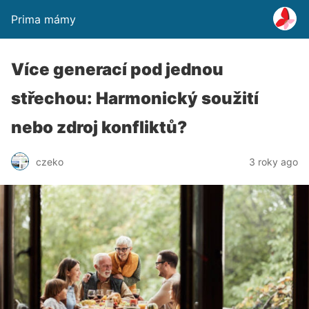
Prima mámy
Více generací pod jednou
střechou: Harmonický soužití
nebo zdroj konfliktů?
czeko
3 roky ago