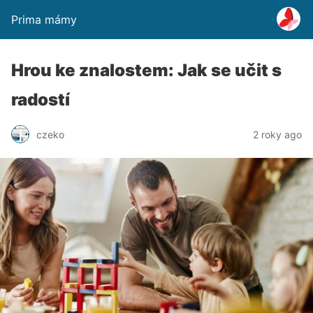
Prima mámy
Hrou ke znalostem: Jak se učit s
radostí
czeko
2 roky ago