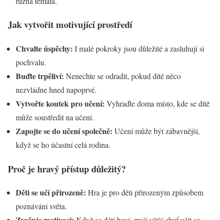
různá témata.
Jak vytvořit motivující prostředí
Chvalte úspěchy:
I malé pokroky jsou důležité a zasluhují si
pochvalu.
Buďte trpěliví:
Nenechte se odradit, pokud dítě něco
nezvládne hned napoprvé.
Vytvořte koutek pro učení:
Vyhraďte doma místo, kde se dítě
může soustředit na učení.
Zapojte se do učení společně:
Učení může být zábavnější,
když se ho účastní celá rodina.
Proč je hravý přístup důležitý?
Děti se učí přirozeně:
Hra je pro děti přirozeným způsobem
poznávání světa.
Zvyšuje motivaci:
Když se děti baví, mají větší chuť učit se