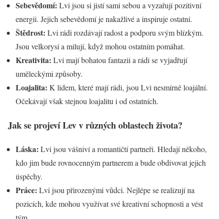
Sebevědomí:
Lvi jsou si jistí sami sebou a vyzařují pozitivní
energii. Jejich sebevědomí je nakažlivé a inspiruje ostatní.
Štědrost:
Lvi rádi rozdávají radost a podporu svým blízkým.
Jsou velkorysí a milují, když mohou ostatním pomáhat.
Kreativita:
Lvi mají bohatou fantazii a rádi se vyjadřují
uměleckými způsoby.
Loajalita:
K lidem, které mají rádi, jsou Lvi nesmírně loajální.
Očekávají však stejnou loajalitu i od ostatních.
Jak se projeví Lev v různých oblastech života?
Láska:
Lvi jsou vášniví a romantičtí partneři. Hledají někoho,
kdo jim bude rovnocenným partnerem a bude obdivovat jejich
úspěchy.
Práce:
Lvi jsou přirozenými vůdci. Nejlépe se realizují na
pozicích, kde mohou využívat své kreativní schopnosti a vést
tým.