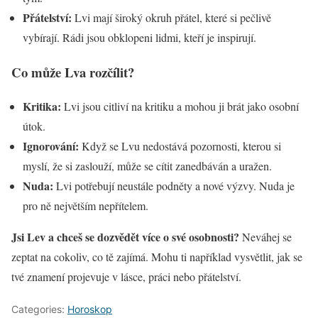
Přátelství:
Lvi mají široký okruh přátel, které si pečlivě
vybírají. Rádi jsou obklopeni lidmi, kteří je inspirují.
Co může Lva rozčílit?
Kritika:
Lvi jsou citliví na kritiku a mohou ji brát jako osobní
útok.
Ignorování:
Když se Lvu nedostává pozornosti, kterou si
myslí, že si zaslouží, může se cítit zanedbáván a uražen.
Nuda:
Lvi potřebují neustále podněty a nové výzvy. Nuda je
pro ně největším nepřítelem.
Jsi Lev a chceš se dozvědět více o své osobnosti?
Neváhej se
zeptat na cokoliv, co tě zajímá. Mohu ti například vysvětlit, jak se
tvé znamení projevuje v lásce, práci nebo přátelství.
Categories:
Horoskop