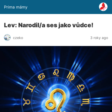
Prima mámy
Lev: Narodil/a ses jako vůdce!
czeko
3 roky ago