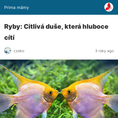
Prima mámy
Ryby: Citlivá duše, která hluboce
cítí
czeko
3 roky ago