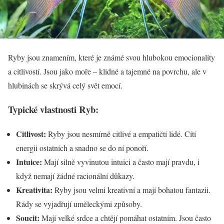
Ryby jsou znamením, které je známé svou hlubokou emocionality
a citlivostí. Jsou jako moře – klidné a tajemné na povrchu, ale v
hlubinách se skrývá celý svět emocí.
Typické vlastnosti Ryb:
Citlivost:
Ryby jsou nesmírně citlivé a empatičtí lidé. Cítí
energii ostatních a snadno se do ní ponoří.
Intuice:
Mají silně vyvinutou intuici a často mají pravdu, i
když nemají žádné racionální důkazy.
Kreativita:
Ryby jsou velmi kreativní a mají bohatou fantazii.
Rády se vyjadřují uměleckými způsoby.
Soucit:
Mají velké srdce a chtějí pomáhat ostatním. Jsou často