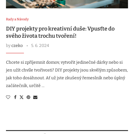
Rady a Návody
DIY projekty pro kreativní duše: Vpusťte do
svého života trochu tvoření!
by
czeko
5. 6. 2024
Chcete si zpříjemnit domov, vytvořit jedinečné dárky nebo si
jen užít chvíle tvořivosti? DIY projekty jsou skvělým způsobem,
jak toho dosáhnout. Ať už jste zkušený řemeslník nebo úplný
začátečník, určitě …