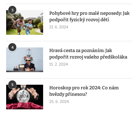
3
Pohybové hry pro malé neposedy: Jak
podpořit fyzický rozvoj dětí
21. 6. 2024
4
Hravá cesta za poznáním: Jak
podpořit rozvoj vašeho předškoláka
15. 2. 2024
5
Horoskop pro rok 2024: Co nám
hvězdy přinesou?
25. 6. 2024